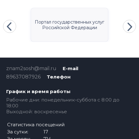
Портал государственных услуг
Российской Федерации
znam2sosh@mail.ru
E-mail
89637087926
Телефон
График и время работы
Рабочие дни: понедельник-суббота с 8:00 до
18:00
Выходной: воскресенье
Статистика посещений
За сутки:
17
За месяц:
714