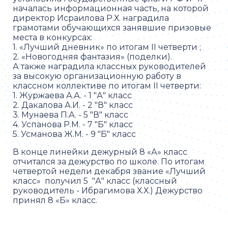
началась информационная часть, на которой
директор Исраилова Р.Х. наградила
грамотами обучающихся занявшие призовые
места в конкурсах:
1. «Лучший дневник» по итогам II четверти ;
2. «Новогодняя фантазия» (поделки).
А также наградила классных руководителей
за высокую организационную работу в
классном коллективе по итогам II четверти:
1. Журжаева А.А. - 1 "А" класс
2. Дакалова А.И. - 2 "В" класс
3. Мунаева П.А. - 5 "В" класс
4. Успанова Р.М. - 7 "Б" класс
5. Усманова Ж.М. - 9 "Б" класс
В конце линейки дежурный 8 «А» класс
отчитался за дежурство по школе. По итогам
четвертой недели декабря звание «Лучший
класс» получил 5 "А" класс (классный
руководитель - Ибрагимова Х.Х.) Дежурство
принял 8 «Б» класс.