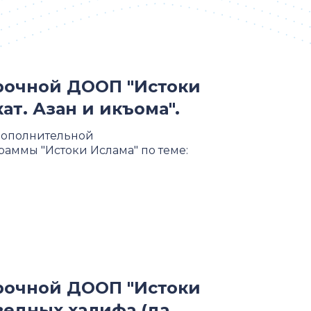
рочной ДООП "Истоки
ат. Азан и икъома".
дополнительной
ммы "Истоки Ислама" по теме:
рочной ДООП "Истоки
ведных халифа (да