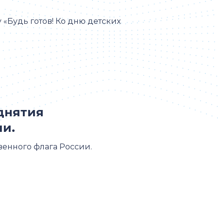
 «Будь готов! Ко дню детских
днятия
ии.
енного флага России.