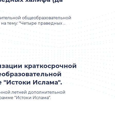
нительной общеобразовательной
 тему: "Четыре праведных ...
изации краткосрочной
еобразовательной
"Истоки Ислама".
очной летней дополнительной
амме "Истоки Ислама".